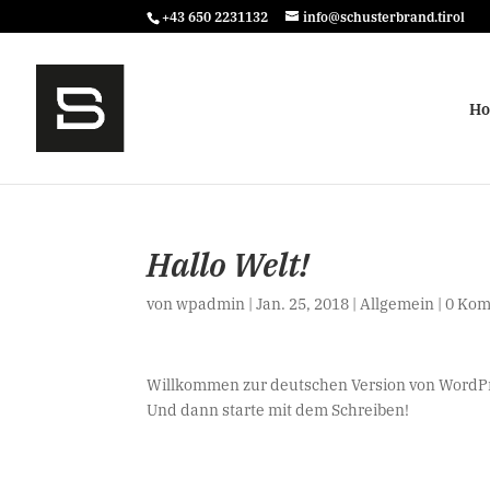
+43 650 2231132
info@schusterbrand.tirol
H
Hallo Welt!
von
wpadmin
|
Jan. 25, 2018
|
Allgemein
|
0 Ko
Willkommen zur deutschen Version von WordPress
Und dann starte mit dem Schreiben!